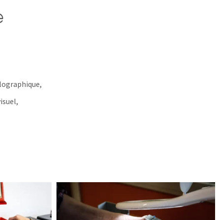
e
llographique,
isuel,