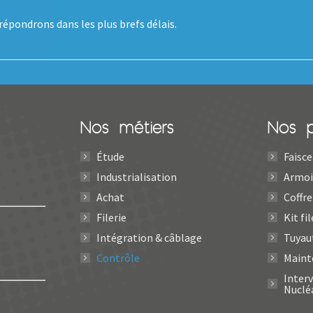
épondrons dans les plus brefs délais.
Nos métiers
Nos p
Étude
Faisce
Industrialisation
Armoi
Achat
Coffre
Filerie
Kit fil
Intégration & câblage
Tuyau
Contrôle
Maint
Inter
Nuclé