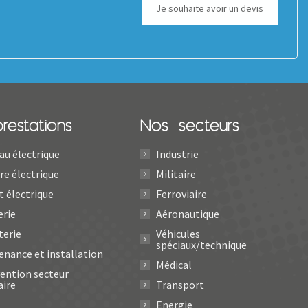
Je souhaite avoir un devis
restations
Nos secteurs
au électrique
Industrie
re électrique
Militaire
t électrique
Ferroviaire
erie
Aéronautique
terie
Véhicules
spéciaux/technique
enance et installation
Médical
vention secteur
aire
Transport
Energie