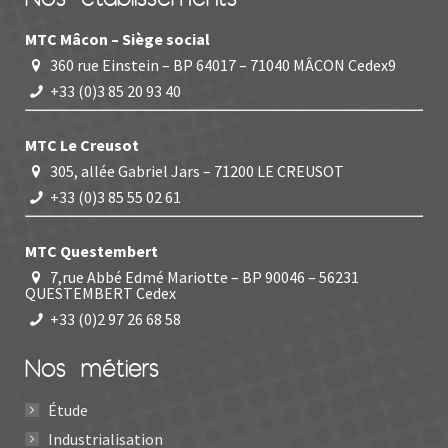
MTC Mâcon – Siège social
360 rue Einstein – BP 64017 – 71040 MÂCON Cedex9
+33 (0)3 85 20 93 40
MTC Le Creusot
305, allée Gabriel Jars – 71200 LE CREUSOT
+33 (0)3 85 55 02 61
MTC Questembert
7,rue Abbé Edmé Mariotte – BP 90046 – 56231
QUESTEMBERT Cedex
+33 (0)2 97 26 68 58
Nos métiers
Étude
Industrialisation