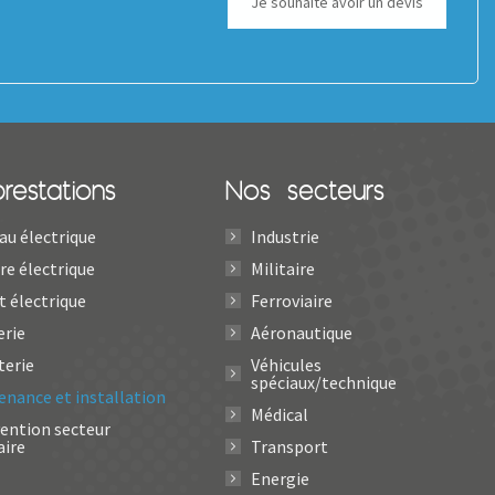
Je souhaite avoir un devis
restations
Nos secteurs
au électrique
Industrie
re électrique
Militaire
t électrique
Ferroviaire
erie
Aéronautique
terie
Véhicules
spéciaux/technique
enance et installation
Médical
vention secteur
aire
Transport
Energie