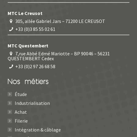
MTC Le Creusot
305, allée Gabriel Jars – 71200 LE CREUSOT
+33 (0)3 85 55 02 61
MTC Questembert
7,rue Abbé Edmé Mariotte – BP 90046 – 56231
QUESTEMBERT Cedex
+33 (0)2 97 26 68 58
Nos métiers
Étude
Industrialisation
Achat
Filerie
Intégration & câblage