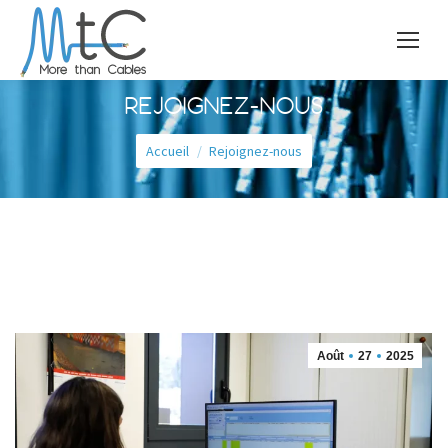
REJOIGNEZ-NOUS
Vous êtes ici :
Accueil
Rejoignez-nous
Août
27
2025